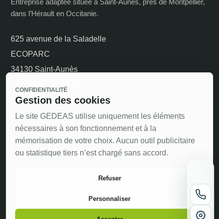
Entreprise adaptée située à Saint-Aunès, près de Montpellier,
dans l’Hérault en Occitanie.
625 avenue de la Saladelle
ECOPARC
34130 Saint-Aunès
Tél : 04 67 10 93 12
CONFIDENTIALITÉ
Gestion des cookies
contact@gedeas.fr
Accueil téléphonique du lundi au vendredi
Le site GEDEAS utilise uniquement les éléments
nécessaires à son fonctionnement et à la
Contact
Faire le point
Santé, sécurité & inclusion
mémorisation de votre choix. Aucun outil publicitaire
Ethand’art
Expériences
Externalisation RH
Handicap
ou statistique tiers n’est chargé sans accord.
Ressources
Refuser
Mentions légales
Gestion des cookies
Personnaliser
Voir sur Google Maps
LinkedIn
in