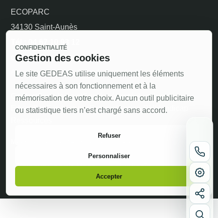
ECOPARC
34130 Saint-Aunès
Tél : 04 67 10 93 12
CONFIDENTIALITÉ
Gestion des cookies
contact@gedeas.fr
Accueil téléphonique du lundi au vendredi
Le site GEDEAS utilise uniquement les éléments
nécessaires à son fonctionnement et à la
Contact
Faire le point
Santé, sécurité & inclusion
mémorisation de votre choix. Aucun outil publicitaire
Ethand’art
Expériences
Externalisation RH
Handicap
ou statistique tiers n’est chargé sans accord.
Ressources
Refuser
Mentions légales
Gestion des cookies
Personnaliser
Voir sur Google Maps
LinkedIn
in
Accepter