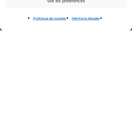
Voir les préférences
Politique de cookies
Mentions légales
Notre numéro de téléphone : 04 67 10 93 12
Pourquoi externaliser avec
une Entreprise Adaptée ?
Une externalisation utile,
responsable et performante
Externaliser certaines missions permet de :
Réduire la charge administrative interne
Sécuriser et fiabiliser des processus