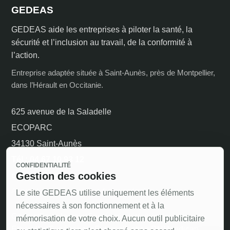
GEDEAS
GEDEAS aide les entreprises à piloter la santé, la
sécurité et l’inclusion au travail, de la conformité à
l’action.
Entreprise adaptée située à Saint-Aunès, près de Montpellier,
dans l’Hérault en Occitanie.
625 avenue de la Saladelle
ECOPARC
34130 Saint-Aunès
Tél : 04 67 10 93 12
CONFIDENTIALITÉ
Gestion des cookies
contact@gedeas.fr
Accueil téléphonique du lundi au vendredi
Le site GEDEAS utilise uniquement les éléments
nécessaires à son fonctionnement et à la
Contact
Faire le point
Santé, sécurité & inclusion
mémorisation de votre choix. Aucun outil publicitaire
Ethand’art
Expériences
Externalisation RH
Handicap